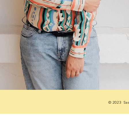
© 2023 Sas